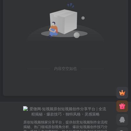
内容空空如也
原创短视频独家分享平台，提供创意短视频制作全流程
揭秘、热门领域原创视角分析、爆款短视频创作技巧分