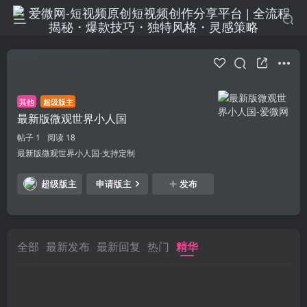
其他
超级版主
最新版微观世界小人国
帖子 1
阅读 18
最新版微观世界小人国-支持定制
超级版主
申请版主
发布
全部
最新发布
最新回复
热门
精华