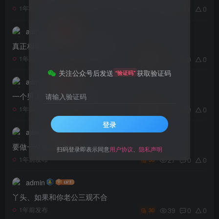
87
1
0
1年前发布
admin
真正相爱才会有的7个生理反应
29
0
0
1年前发布
30
关注公众号后发送
获取验证码
“验证码”
admin
一个男人如果拥有两个女人
请输入验证码
24
0
0
1年前发布
30
登录
admin
要做一个聪明的女人对待男人
扫码登录即表示同意
用户协议
、
隐私声明
27
0
0
1年前发布
30
admin
丫头、如果和你老公三观不合
39
0
0
1年前发布
30