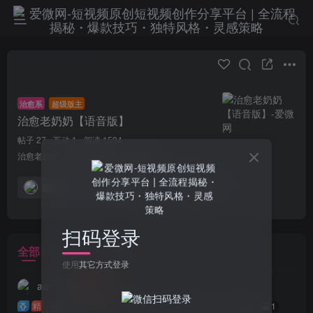
治愈系
超级版主
治愈老奶奶【语音版】
帖子 27
互动 1
阅读 1594
治愈老奶奶【语音视频版】支持定制
超级版主
申请版主
发布
扫码登录
全部
最新发布
最新回复
热门
精华
使用
其它方式登录
admin
治愈老奶奶【语音版】（演示案例）一键成片
精
1