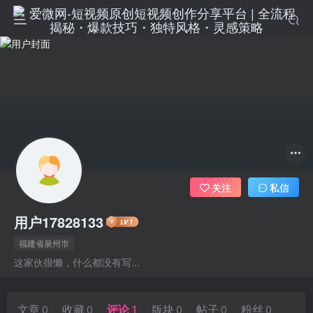
关注
私信
用户17828133
福建省泉州市
这家伙很懒，什么都没有写...
文章
0
收藏
0
评论
1
版块
0
帖子
0
粉丝
0