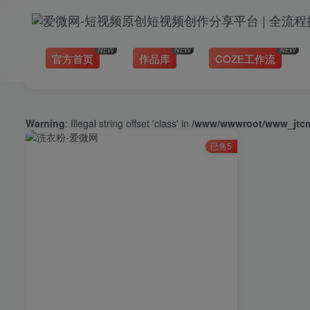
NEW
NEW
NEW
官方首页
作品库
COZE工作流
Warning
: Illegal string offset 'class' in
/www/wwwroot/www_jtcms
已售5